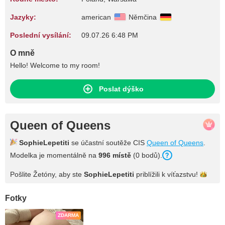
Jazyky:
american
Němčina
Poslední vysílání:
09.07.26 6:48 PM
O mně
Hello! Welcome to my room!
Poslat dýško
Queen of Queens
SophieLepetiti
se účastní soutěže CIS
Queen of Queens
.
Modelka je momentálně na
996 místě
(0 bodů).
Pošlite Žetóny, aby ste
SophieLepetiti
priblížili k
víťazstvu!
Fotky
ZDARMA