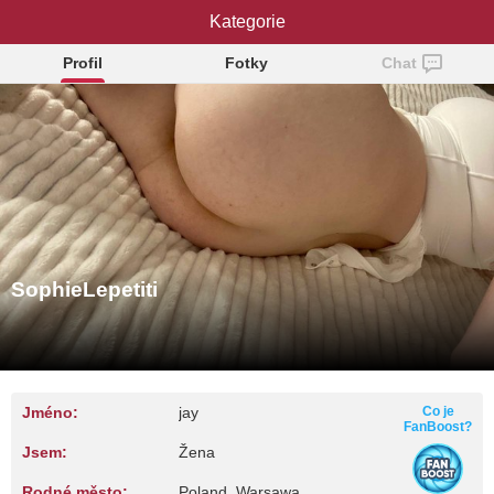
SophieLepetiti
Kategorie
Profil
Fotky
Chat
SophieLepetiti
Jméno:
jay
Co je
FanBoost?
Jsem:
Žena
Rodné město:
Poland, Warsawa