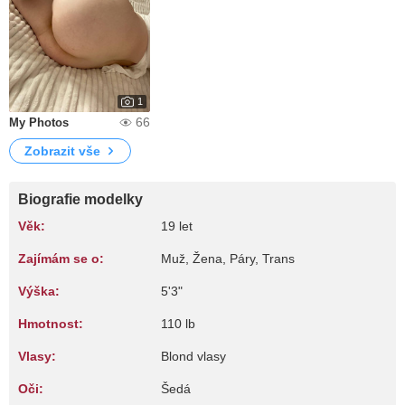
1
66
My Photos
Zobrazit vše
Biografie modelky
Věk:
19 let
Zajímám se o:
Muž, Žena, Páry, Trans
Výška:
5'3"
Hmotnost:
110 lb
Vlasy:
Blond vlasy
Oči:
Šedá