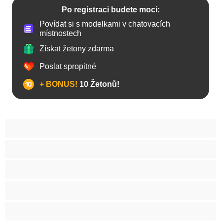
Po registraci budete moci:
Povídat si s modelkami v chatovacích
místnostech
Získat žetony zdarma
Poslat spropitné
+ BONUS!
10 Žetonů!
Anál
Arabky
Asijská
Babičky
Baculky