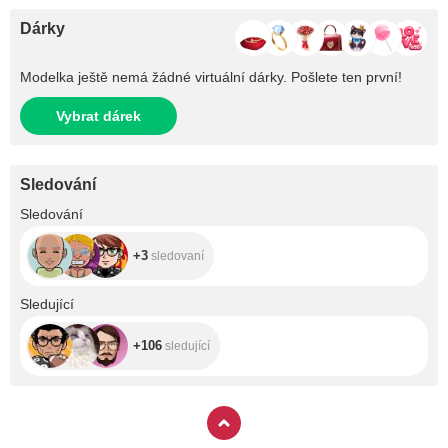
Dárky
Modelka ještě nemá žádné virtuální dárky. Pošlete ten první!
Vybrat dárek
Sledování
+3
Sledování
+3
sledovaní
+106
Sledující
+106
sledující